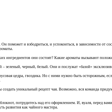
 Он поможет и взбодриться, и успокоиться, в зависимости от со
ароматы.
аких ингредиентов они состоят? Какие ароматы вызывают полож
ай – зеленый, черный, белый. Они и послужат «базой» эксклюзив
трусовая цедра, гвоздика. Но с ними нужно быть осторожным, ес
.
ы создать уникальный рецепт чая. Возможно, вся команда приду
 блокнот, потрудитесь над его оформлением. И, вуаля, перед ва
уть развития как чайного мастера.