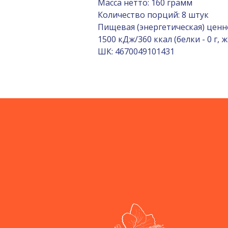
Масса нетто: 160 грамм
Количество порций: 8 штук
Пищевая (энергетическая) ценно
1500 кДж/360 ккал (белки - 0 г, жи
ШК: 4670049101431