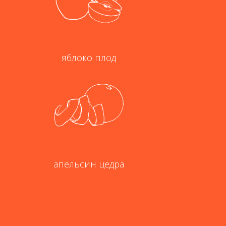
яблоко плод
апельсин цедра