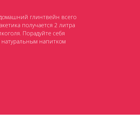
 домашний глинтвейн всего
пакетика получается 2 литра
лкоголя. Порадуйте себя
 натуральным напитком
н