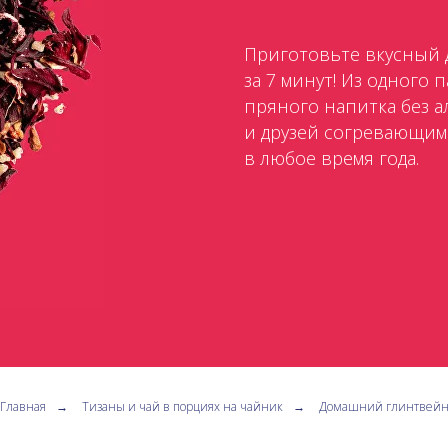
Приготовьте вкусный
за 7 минут! Из одного 
пряного напитка без а
и друзей согревающим
в любое время года.
Главная
→
Тизаны и чай в порциях на чайник
→
Домашний глинтвей