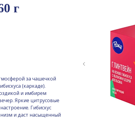
60 г
тмосферой за чашечкой
ибискуса (каркаде).
воздикой и имбирем
вечер. Яркие цитрусовые
настроение. Гибискус
анизм и даст насыщенный