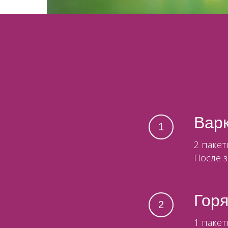
Варк
2 пакет
После з
Гор
1 пакет