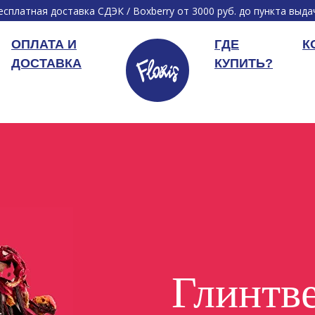
есплатная доставка СДЭК / Boxberry от 3000 руб. до пункта выда
ОПЛАТА И
ГДЕ
К
ДОСТАВКА
КУПИТЬ?
Глинтв