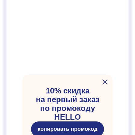
10% скидка
на первый заказ
по промокоду
HELLO
копировать промокод