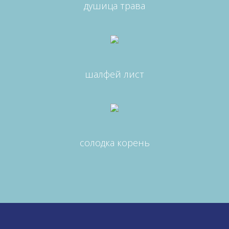
душица трава
шалфей лист
солодка корень