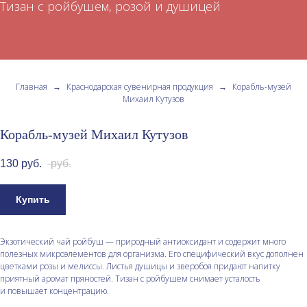
Тизан с ройбушем, розой и душицей
Главная
→
Краснодарская сувенирная продукция
→
Корабль-музей
Михаил Кутузов
Корабль-музей Михаил Кутузов
130
руб.
руб.
Купить
Экзотический чай ройбуш — природный антиоксидант и содержит много
полезных микроэлементов для организма. Его специфический вкус дополнен
цветками розы и мелиссы. Листья душицы и зверобоя придают напитку
приятный аромат пряностей. Тизан с ройбушем снимает усталость
и повышает концентрацию.