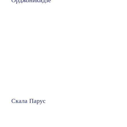
Орджоникидзе
Скала Парус